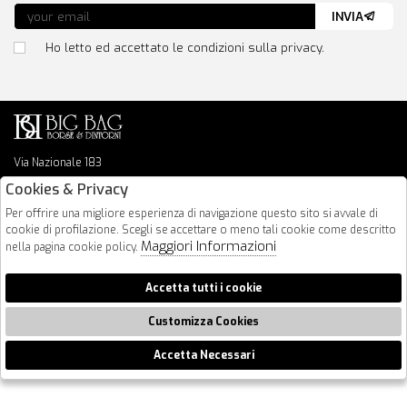
INVIA
Ho letto ed accettato le condizioni sulla privacy.
Via Nazionale 183
64026 Roseto Degli Abruzzi
Cookies & Privacy
085 8936219
Per offrire una migliore esperienza di navigazione questo sito si avvale di
info@bigbagshoponline.it
cookie di profilazione. Scegli se accettare o meno tali cookie come descritto
follow us
Maggiori Informazioni
nella pagina cookie policy.
2026 BigBag - P.iva : 00916940679 Powered by
Atelier
società
gruppo
Accetta tutti i cookie
Zucchetti
Customizza Cookies
Accetta Necessari
🍪