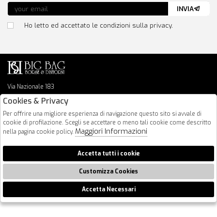
INVIA
Ho letto ed accettato le condizioni sulla privacy.
Via Nazionale 183
64026 Roseto Degli Abruzzi
Cookies & Privacy
085 8936219
Per offrire una migliore esperienza di navigazione questo sito si avvale di
info@bigbagshoponline.it
cookie di profilazione. Scegli se accettare o meno tali cookie come descritto
follow us
Maggiori Informazioni
nella pagina cookie policy.
2026 BigBag - P.iva : 00916940679 Powered by
Atelier
società
gruppo
Accetta tutti i cookie
Zucchetti
Customizza Cookies
Accetta Necessari
🍪