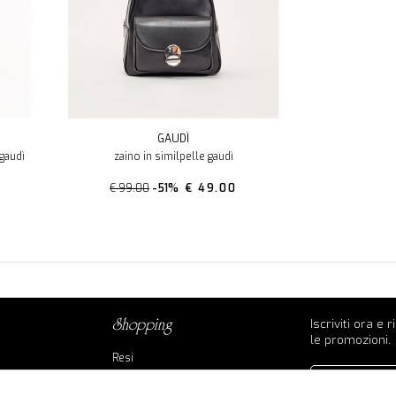
GAUDÌ
 gaudì
zaino in similpelle gaudì
€ 99.00
-51%
€ 49.00
Iscriviti ora e 
shopping
le promozioni.
Resi
Contatti
Pagamenti