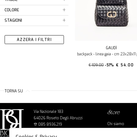
COLORE
STAGIONI
AZZERA I FILTRI
GAUDÌ
backpack - linea gaia - cm 23x28x11
€ 109.00
-51%
€ 54.00
TORNA SU
Via Nazionale 183
store
64026 Roseto Degli Abruzzi
Chi siamo
085 8936219
Cookie policy
info@bigbagshoponline.it
Cookies & Privacy
Privacy