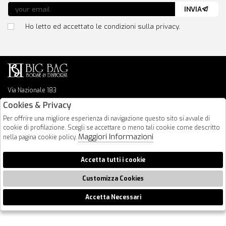
INVIA
Ho letto ed accettato le condizioni sulla privacy.
Via Nazionale 183
64026 Roseto Degli Abruzzi
Cookies & Privacy
085 8936219
Per offrire una migliore esperienza di navigazione questo sito si avvale di
info@bigbagshoponline.it
cookie di profilazione. Scegli se accettare o meno tali cookie come descritto
follow us
Maggiori Informazioni
nella pagina cookie policy.
2026 BigBag - P.iva : 00916940679 Powered by
Atelier
società
gruppo
Accetta tutti i cookie
Zucchetti
Customizza Cookies
Accetta Necessari
🍪