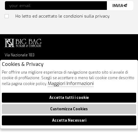
INVIA
Ho letto ed accettato le condizioni sulla privacy.
Via Nazionale 183
64026 Roseto Degli Abruzzi
Cookies & Privacy
085 8936219
Per offrire una migliore esperienza di navigazione questo sito si avvale di
info@bigbagshoponline.it
cookie di profilazione. Scegli se accettare o meno tali cookie come descritto
follow us
Maggiori Informazioni
nella pagina cookie policy.
2026 BigBag - P.iva : 00916940679 Powered by
Atelier
società
gruppo
Accetta tutti i cookie
Zucchetti
Customizza Cookies
Accetta Necessari
🍪