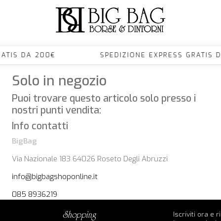
S GRATIS DA 200€ SPEDIZIONE EXPRESS GRA
Solo in negozio
Puoi trovare questo articolo solo presso i
nostri punti vendita:
Info contatti
BigBag
Via Nazionale 183 64026 Roseto Degli Abruzzi
info@bigbagshoponline.it
085 8936219
Iscriviti ora e 
shopping