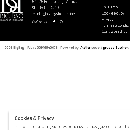
64026 Roseto Degli Abruzzi
Chi siamo
085 8936219
Cookie policy
info@bigbagshoponline.it
Privacy
follow us
Termini e condizi
Condizioni di ven
2026 BigBag - P.iva : 00916940679 Powered by
Atelier
società
gruppo Zucchetti
Cookies & Privacy
Per offrire una migliore esperienza di navigazione questo s