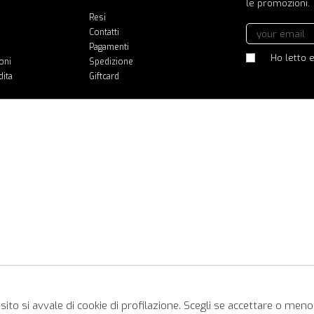
le promozioni.
Resi
Contatti
Pagamenti
Ho letto e
oni
Spedizione
dita
Giftcard
ito si avvale di cookie di profilazione. Scegli se accettare o meno