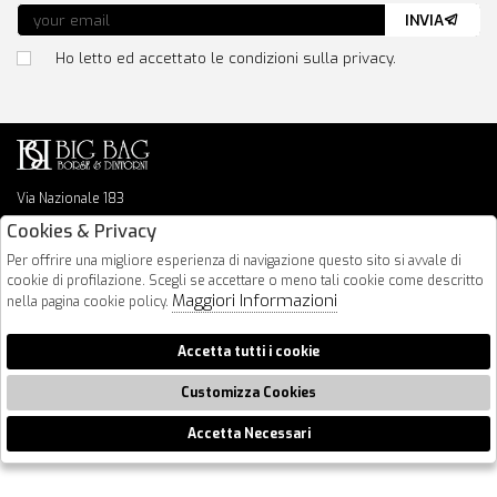
INVIA
Ho letto ed accettato le condizioni sulla privacy.
Via Nazionale 183
64026 Roseto Degli Abruzzi
Cookies & Privacy
085 8936219
Per offrire una migliore esperienza di navigazione questo sito si avvale di
info@bigbagshoponline.it
cookie di profilazione. Scegli se accettare o meno tali cookie come descritto
follow us
Maggiori Informazioni
nella pagina cookie policy.
2026 BigBag - P.iva : 00916940679 Powered by
Atelier
società
gruppo
Accetta tutti i cookie
Zucchetti
Customizza Cookies
Accetta Necessari
🍪