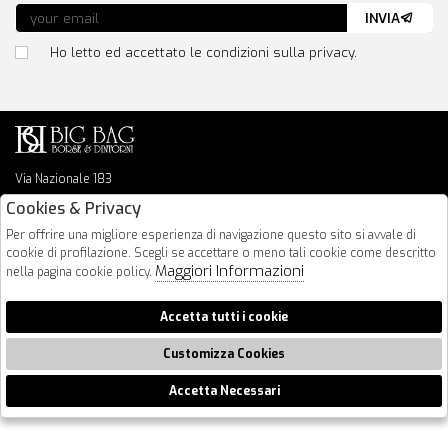
INVIA
Ho letto ed accettato le condizioni sulla privacy.
Via Nazionale 183
64026 Roseto Degli Abruzzi
Cookies & Privacy
085 8936219
Per offrire una migliore esperienza di navigazione questo sito si avvale di
info@bigbagshoponline.it
cookie di profilazione. Scegli se accettare o meno tali cookie come descritto
follow us
Maggiori Informazioni
nella pagina cookie policy.
2026 BigBag - P.iva : 00916940679 Powered by
Atelier
società
gruppo
Accetta tutti i cookie
Zucchetti
Customizza Cookies
Accetta Necessari
🍪