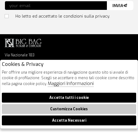
INVIA
Ho letto ed accettato le condizioni sulla privacy.
Via Nazionale 183
64026 Roseto Degli Abruzzi
Cookies & Privacy
085 8936219
Per offrire una migliore esperienza di navigazione questo sito si avvale di
info@bigbagshoponline.it
cookie di profilazione. Scegli se accettare o meno tali cookie come descritto
follow us
Maggiori Informazioni
nella pagina cookie policy.
2026 BigBag - P.iva : 00916940679 Powered by
Atelier
società
gruppo
Accetta tutti i cookie
Zucchetti
Customizza Cookies
Accetta Necessari
🍪