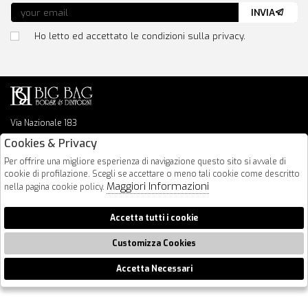
INVIA
Ho letto ed accettato le condizioni sulla privacy.
Via Nazionale 183
64026 Roseto Degli Abruzzi
Cookies & Privacy
085 8936219
Per offrire una migliore esperienza di navigazione questo sito si avvale di
info@bigbagshoponline.it
cookie di profilazione. Scegli se accettare o meno tali cookie come descritto
follow us
Maggiori Informazioni
nella pagina cookie policy.
2026 BigBag - P.iva : 00916940679 Powered by
Atelier
società
gruppo
Accetta tutti i cookie
Zucchetti
Customizza Cookies
Accetta Necessari
🍪