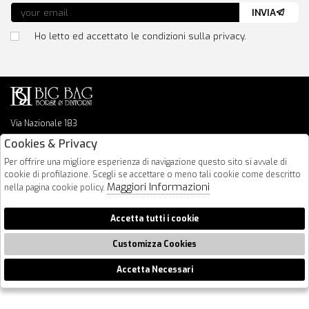
INVIA
Ho letto ed accettato le condizioni sulla privacy.
Via Nazionale 183
64026 Roseto Degli Abruzzi
Cookies & Privacy
085 8936219
Per offrire una migliore esperienza di navigazione questo sito si avvale di
info@bigbagshoponline.it
cookie di profilazione. Scegli se accettare o meno tali cookie come descritto
follow us
Maggiori Informazioni
nella pagina cookie policy.
2026 BigBag - P.iva : 00916940679 Powered by
Atelier
società
gruppo
Accetta tutti i cookie
Zucchetti
Customizza Cookies
Accetta Necessari
🍪