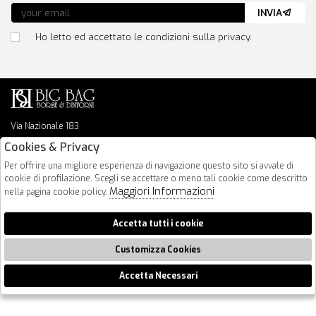
INVIA
Ho letto ed accettato le condizioni sulla privacy.
Via Nazionale 183
64026 Roseto Degli Abruzzi
Cookies & Privacy
085 8936219
Per offrire una migliore esperienza di navigazione questo sito si avvale di
info@bigbagshoponline.it
cookie di profilazione. Scegli se accettare o meno tali cookie come descritto
follow us
Maggiori Informazioni
nella pagina cookie policy.
2026 BigBag - P.iva : 00916940679 Powered by
Atelier
società
gruppo
Accetta tutti i cookie
Zucchetti
Customizza Cookies
Accetta Necessari
🍪