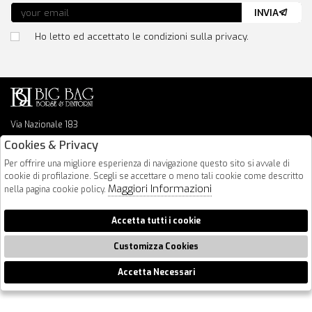
INVIA
Ho letto ed accettato le condizioni sulla privacy.
Via Nazionale 183
64026 Roseto Degli Abruzzi
Cookies & Privacy
085 8936219
Per offrire una migliore esperienza di navigazione questo sito si avvale di
info@bigbagshoponline.it
cookie di profilazione. Scegli se accettare o meno tali cookie come descritto
follow us
Maggiori Informazioni
nella pagina cookie policy.
2026 BigBag - P.iva : 00916940679 Powered by
Atelier
società
gruppo
Accetta tutti i cookie
Zucchetti
Customizza Cookies
Accetta Necessari
🍪