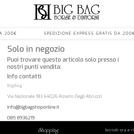
TIS DA 200€ SPEDIZIONE EXPRESS GRATIS D
Solo in negozio
Puoi trovare questo articolo solo presso i
nostri punti vendita:
Info contatti
BigBag
Via Nazionale 183 64026 Roseto Degli Abruzzi
info@bigbagshoponline.it
085 8936219
Iscriviti ora e 
shopping