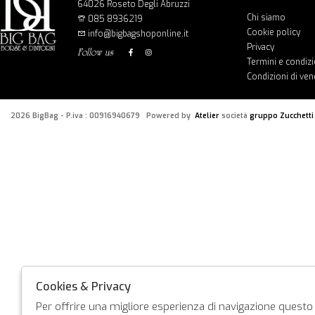
64026 Roseto Degli Abruzzi
Chi siamo
085 8936219
Cookie policy
info@bigbagshoponline.it
Privacy
follow us
Termini e condizi
Condizioni di ven
2026 BigBag - P.iva : 00916940679 Powered by
Atelier
società
gruppo Zucchetti
Cookies & Privacy
Per offrire una migliore esperienza di navigazione questo s