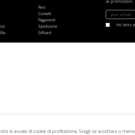
le promozioni.
Resi
Contatti
Pagamenti
Ho letto e
oni
Spedizione
dita
Giftcard
ito si avvale di cookie di profilazione. Scegli se accettare o meno