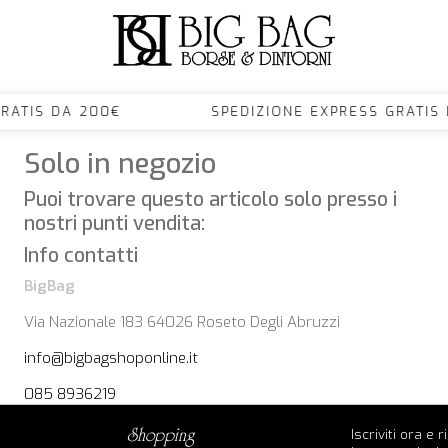
S GRATIS DA 200€ SPEDIZIONE EXPRESS GRA
Solo in negozio
Puoi trovare questo articolo solo presso i
nostri punti vendita:
Info contatti
BigBag
Via Nazionale 183 64026 Roseto Degli Abruzzi
info@bigbagshoponline.it
085 8936219
Iscriviti ora e 
shopping