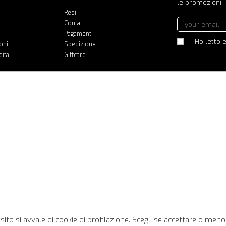
le promozioni.
Resi
Contatti
Pagamenti
Ho letto e
oni
Spedizione
dita
Giftcard
ito si avvale di cookie di profilazione. Scegli se accettare o meno