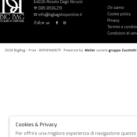
64026 Roseto Degli Abruzzi
Chi siamo
085 8936219
Cookie policy
info@bigbagshoponline.it
Privacy
follow us
Termini e condizi
Condizioni di ven
2026 BigBag - P.iva : 00916940679 Powered by
Atelier
società
gruppo Zucchetti
Cookies & Privacy
Per offrire una migliore esperienza di navigazione questo s