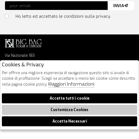
INVIA
Ho letto ed accettato le condizioni sulla privacy.
Via Nazionale 183
64026 Roseto Degli Abruzzi
Cookies & Privacy
085 8936219
Per offrire una migliore esperienza di navigazione questo sito si avvale di
info@bigbagshoponline.it
cookie di profilazione. Scegli se accettare o meno tali cookie come descritto
follow us
Maggiori Informazioni
nella pagina cookie policy.
2026 BigBag - P.iva : 00916940679 Powered by
Atelier
società
gruppo
Accetta tutti i cookie
Zucchetti
Customizza Cookies
Accetta Necessari
🍪