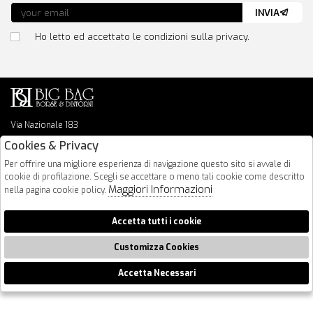
INVIA
Ho letto ed accettato le condizioni sulla privacy.
Via Nazionale 183
64026 Roseto Degli Abruzzi
Cookies & Privacy
085 8936219
Per offrire una migliore esperienza di navigazione questo sito si avvale di
info@bigbagshoponline.it
cookie di profilazione. Scegli se accettare o meno tali cookie come descritto
follow us
Maggiori Informazioni
nella pagina cookie policy.
2026 BigBag - P.iva : 00916940679 Powered by
Atelier
società
gruppo
Accetta tutti i cookie
Zucchetti
Customizza Cookies
Accetta Necessari
🍪