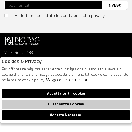
INVIA
Ho letto ed accettato le condizioni sulla privacy.
Via Nazionale 183
64026 Roseto Degli Abruzzi
Cookies & Privacy
085 8936219
Per offrire una migliore esperienza di navigazione questo sito si avvale di
info@bigbagshoponline.it
cookie di profilazione. Scegli se accettare o meno tali cookie come descritto
follow us
Maggiori Informazioni
nella pagina cookie policy.
2026 BigBag - P.iva : 00916940679 Powered by
Atelier
società
gruppo
Accetta tutti i cookie
Zucchetti
Customizza Cookies
Accetta Necessari
🍪