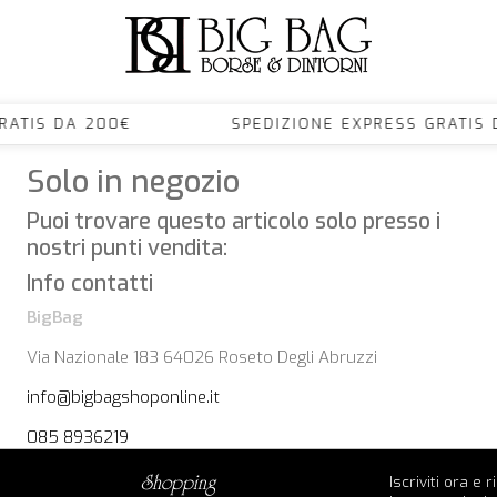
S GRATIS DA 200€ SPEDIZIONE EXPRESS GRA
Solo in negozio
Puoi trovare questo articolo solo presso i
nostri punti vendita:
Info contatti
BigBag
Via Nazionale 183 64026 Roseto Degli Abruzzi
info@bigbagshoponline.it
085 8936219
Iscriviti ora e 
shopping