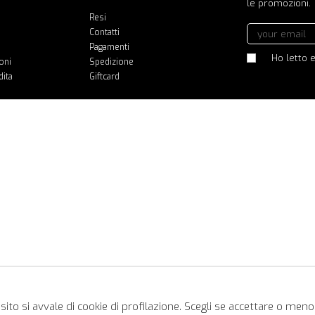
le promozioni.
Resi
Contatti
Pagamenti
Ho letto e
oni
Spedizione
dita
Giftcard
ito si avvale di cookie di profilazione. Scegli se accettare o meno