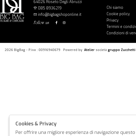
64026 Roseto Degli Abruzzi
Chi siamo
085 8936219
Cookie policy
info@bigbagshoponline.it
Privacy
follow us
Termini e condizi
Condizioni di ven
2026 BigBag - P.iva : 00916940679 Powered by
Atelier
società
gruppo Zucchetti
Cookies & Privacy
Per offrire una migliore esperienza di navigazione questo s