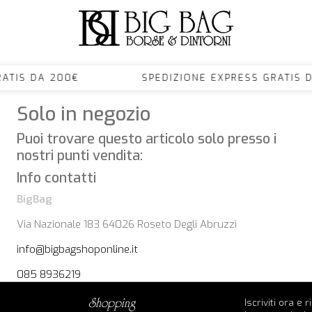
S GRATIS DA 200€ SPEDIZIONE EXPRESS GRA
Solo in negozio
Puoi trovare questo articolo solo presso i
nostri punti vendita:
Info contatti
BigBag
Via Nazionale 183 64026 Roseto Degli Abruzzi
info@bigbagshoponline.it
085 8936219
Iscriviti ora e 
shopping