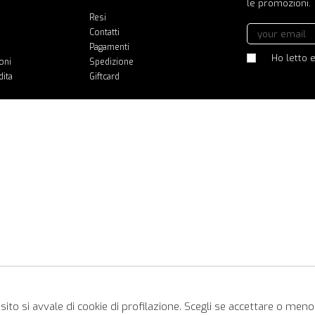
le promozioni.
Resi
Contatti
Pagamenti
Ho letto e
oni
Spedizione
dita
Giftcard
ito si avvale di cookie di profilazione. Scegli se accettare o meno