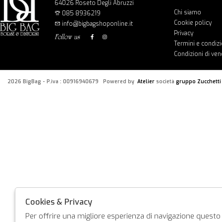
64026 Roseto Degli Abruzzi
Chi siamo
085 8936219
Cookie policy
info@bigbagshoponline.it
Privacy
follow us
Termini e condizi
Condizioni di ven
2026 BigBag - P.iva : 00916940679 Powered by
Atelier
società
gruppo Zucchetti
Cookies & Privacy
Per offrire una migliore esperienza di navigazione questo s