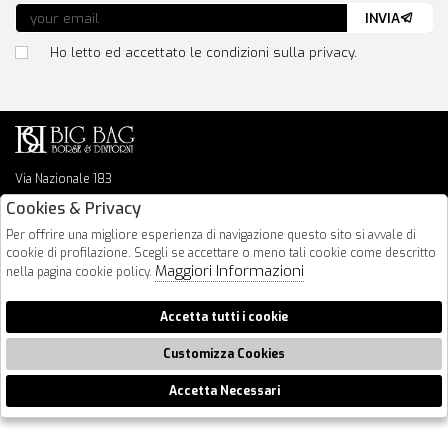
INVIA
Ho letto ed accettato le condizioni sulla privacy.
Via Nazionale 183
64026 Roseto Degli Abruzzi
Cookies & Privacy
085 8936219
Per offrire una migliore esperienza di navigazione questo sito si avvale di
info@bigbagshoponline.it
cookie di profilazione. Scegli se accettare o meno tali cookie come descritto
follow us
Maggiori Informazioni
nella pagina cookie policy.
2026 BigBag - P.iva : 00916940679 Powered by
Atelier
società
gruppo
Accetta tutti i cookie
Zucchetti
Customizza Cookies
Accetta Necessari
🍪