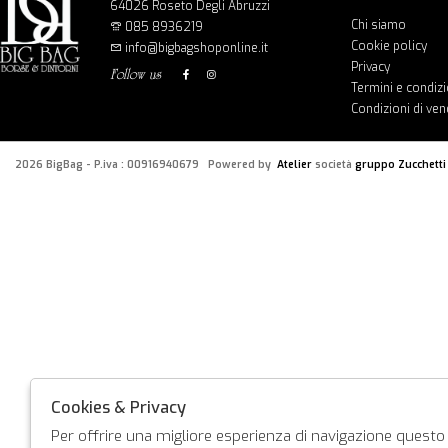
64026 Roseto Degli Abruzzi
Chi siamo
085 8936219
Cookie policy
info@bigbagshoponline.it
Privacy
follow us
Termini e condizi
Condizioni di ven
2026 BigBag - P.iva : 00916940679 Powered by
Atelier
società
gruppo Zucchetti
Cookies & Privacy
Per offrire una migliore esperienza di navigazione questo s