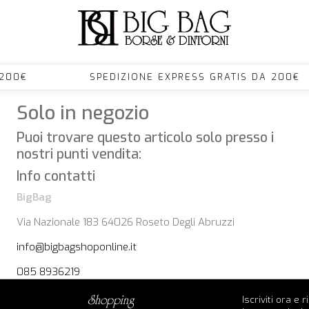
S DA 200€ SPEDIZIONE EXPRESS GRATIS DA 
Solo in negozio
Puoi trovare questo articolo solo presso i
nostri punti vendita:
Info contatti
BigBag
Via Nazionale 183 64026 Roseto Degli Abruzzi
info@bigbagshoponline.it
085 8936219
Iscriviti ora e 
shopping