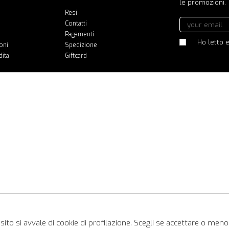
le promozioni.
Resi
Contatti
Pagamenti
Ho letto e
oni
Spedizione
dita
Giftcard
ito si avvale di cookie di profilazione. Scegli se accettare o meno