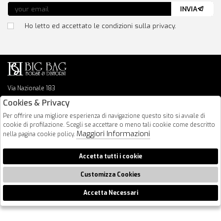
INVIA
Ho letto ed accettato le condizioni sulla privacy.
Via Nazionale 183
64026 Roseto Degli Abruzzi
Cookies & Privacy
085 8936219
Per offrire una migliore esperienza di navigazione questo sito si avvale di
info@bigbagshoponline.it
cookie di profilazione. Scegli se accettare o meno tali cookie come descritto
follow us
Maggiori Informazioni
nella pagina cookie policy.
2026 BigBag - P.iva : 00916940679 Powered by
Atelier
società
gruppo
Accetta tutti i cookie
Zucchetti
Customizza Cookies
Accetta Necessari
🍪