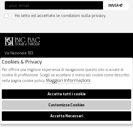
INVIA
Ho letto ed accettato le condizioni sulla privacy.
Via Nazionale 183
64026 Roseto Degli Abruzzi
Cookies & Privacy
085 8936219
Per offrire una migliore esperienza di navigazione questo sito si avvale di
info@bigbagshoponline.it
cookie di profilazione. Scegli se accettare o meno tali cookie come descritto
follow us
Maggiori Informazioni
nella pagina cookie policy.
2026 BigBag - P.iva : 00916940679 Powered by
Atelier
società
gruppo
Accetta tutti i cookie
Zucchetti
Customizza Cookies
Accetta Necessari
🍪