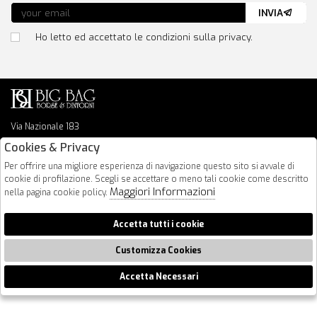
INVIA
Ho letto ed accettato le condizioni sulla privacy.
Via Nazionale 183
64026 Roseto Degli Abruzzi
Cookies & Privacy
085 8936219
Per offrire una migliore esperienza di navigazione questo sito si avvale di
info@bigbagshoponline.it
cookie di profilazione. Scegli se accettare o meno tali cookie come descritto
follow us
Maggiori Informazioni
nella pagina cookie policy.
2026 BigBag - P.iva : 00916940679 Powered by
Atelier
società
gruppo
Accetta tutti i cookie
Zucchetti
Customizza Cookies
Accetta Necessari
🍪