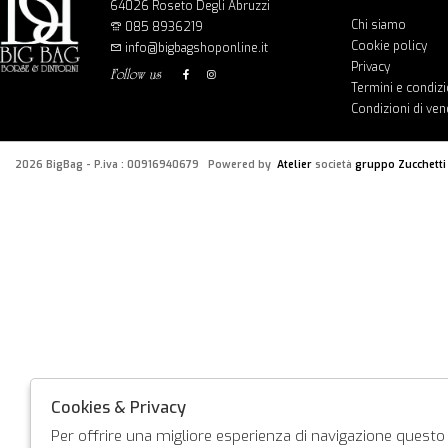
64026 Roseto Degli Abruzzi
Chi siamo
085 8936219
Cookie policy
info@bigbagshoponline.it
Privacy
follow us
Termini e condizi
Condizioni di ven
2026 BigBag - P.iva : 00916940679 Powered by
Atelier
società
gruppo Zucchetti
Cookies & Privacy
Per offrire una migliore esperienza di navigazione questo s