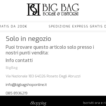
S GRATIS DA 200€ SPEDIZIONE EXPRESS GRA
Solo in negozio
Puoi trovare questo articolo solo presso i
nostri punti vendita:
Info contatti
BigBag
Via Nazionale 183 64026 Roseto Degli Abruzzi
info@bigbagshoponline.it
085 8936219
Iscriviti ora e 
shopping