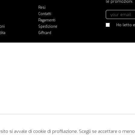
le promozioni.
Resi
Contatti
Pagamenti
Ho letto e
oni
Spedizione
dita
Giftcard
ito si avvale di cookie di profilazione. Scegli se accettare o meno