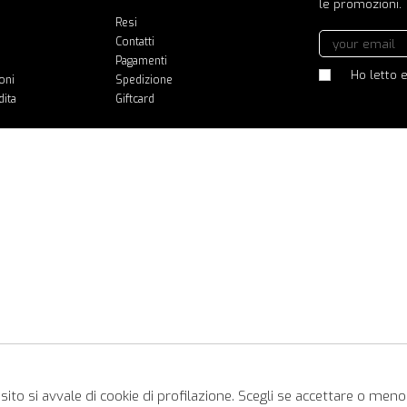
le promozioni.
Resi
Contatti
Pagamenti
Ho letto e
oni
Spedizione
dita
Giftcard
ito si avvale di cookie di profilazione. Scegli se accettare o meno