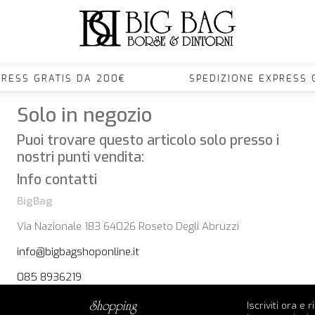
XPRESS GRATIS DA 200€ SPEDIZIONE EXPRES
Solo in negozio
Puoi trovare questo articolo solo presso i
nostri punti vendita:
Info contatti
BigBag
Via Nazionale 183 64026 Roseto Degli Abruzzi
info@bigbagshoponline.it
085 8936219
Iscriviti ora e 
shopping