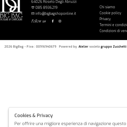
64026 Roseto Degli Abruzzi
Chi siamo
085 8936219
Cookie policy
info@bigbagshoponline.it
Privacy
follow us
Termini e condizi
Condizioni di ven
2026 BigBag - P.iva : 00916940679 Powered by
Atelier
società
gruppo Zucchetti
Cookies & Privacy
Per offrire una migliore esperienza di navigazione questo s