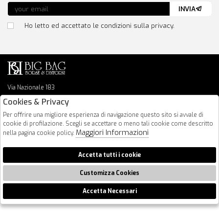
INVIA
Ho letto ed accettato le condizioni sulla privacy.
Via Nazionale 183
64026 Roseto Degli Abruzzi
Cookies & Privacy
085 8936219
Per offrire una migliore esperienza di navigazione questo sito si avvale di
info@bigbagshoponline.it
cookie di profilazione. Scegli se accettare o meno tali cookie come descritto
follow us
Maggiori Informazioni
nella pagina cookie policy.
2026 BigBag - P.iva : 00916940679 Powered by
Atelier
società
gruppo
Accetta tutti i cookie
Zucchetti
Customizza Cookies
Accetta Necessari
🍪