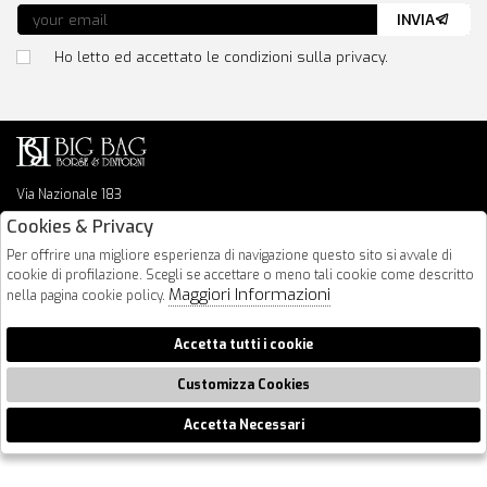
INVIA
Ho letto ed accettato le condizioni sulla privacy.
Via Nazionale 183
64026 Roseto Degli Abruzzi
Cookies & Privacy
085 8936219
Per offrire una migliore esperienza di navigazione questo sito si avvale di
info@bigbagshoponline.it
cookie di profilazione. Scegli se accettare o meno tali cookie come descritto
follow us
Maggiori Informazioni
nella pagina cookie policy.
2026 BigBag - P.iva : 00916940679 Powered by
Atelier
società
gruppo
Accetta tutti i cookie
Zucchetti
Customizza Cookies
Accetta Necessari
🍪