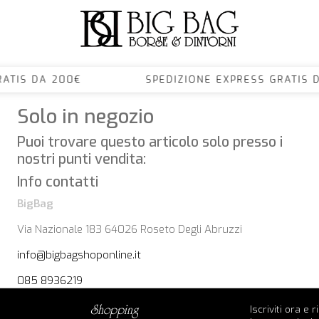
S GRATIS DA 200€ SPEDIZIONE EXPRESS GRA
Solo in negozio
Puoi trovare questo articolo solo presso i
nostri punti vendita:
Info contatti
BigBag
Via Nazionale 183 64026 Roseto Degli Abruzzi
info@bigbagshoponline.it
085 8936219
Iscriviti ora e 
shopping