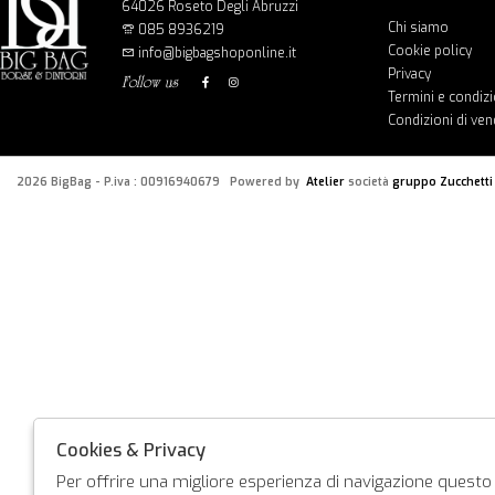
64026 Roseto Degli Abruzzi
Chi siamo
085 8936219
Cookie policy
info@bigbagshoponline.it
Privacy
follow us
Termini e condizi
Condizioni di ven
2026 BigBag - P.iva : 00916940679 Powered by
Atelier
società
gruppo Zucchetti
Cookies & Privacy
Per offrire una migliore esperienza di navigazione questo s