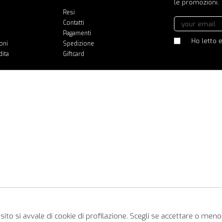
le promozioni.
Resi
Contatti
Pagamenti
Ho letto e
oni
Spedizione
dita
Giftcard
ito si avvale di cookie di profilazione. Scegli se accettare o meno