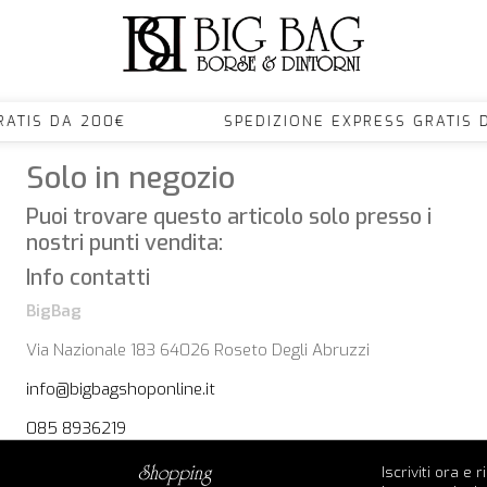
S GRATIS DA 200€ SPEDIZIONE EXPRESS GRA
Solo in negozio
Puoi trovare questo articolo solo presso i
nostri punti vendita:
Info contatti
BigBag
Via Nazionale 183 64026 Roseto Degli Abruzzi
info@bigbagshoponline.it
085 8936219
Iscriviti ora e 
shopping