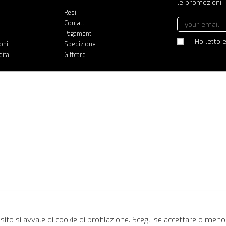
le promozioni.
Resi
Contatti
Pagamenti
Ho letto e
oni
Spedizione
dita
Giftcard
ito si avvale di cookie di profilazione. Scegli se accettare o meno