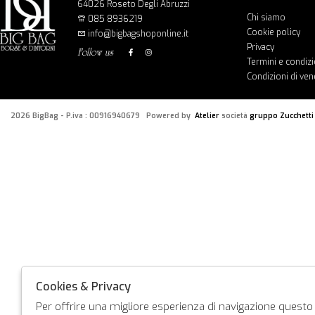
64026 Roseto Degli Abruzzi
Chi siamo
085 8936219
Cookie policy
info@bigbagshoponline.it
Privacy
follow us
Termini e condizi
Condizioni di ven
2026 BigBag - P.iva : 00916940679 Powered by
Atelier
società
gruppo Zucchetti
Cookies & Privacy
Per offrire una migliore esperienza di navigazione questo s