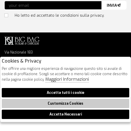
INVIA
Ho letto ed accettato le condizioni sulla privacy.
Via Nazionale 183
64026 Roseto Degli Abruzzi
Cookies & Privacy
085 8936219
Per offrire una migliore esperienza di navigazione questo sito si avvale di
info@bigbagshoponline.it
cookie di profilazione. Scegli se accettare o meno tali cookie come descritto
follow us
Maggiori Informazioni
nella pagina cookie policy.
2026 BigBag - P.iva : 00916940679 Powered by
Atelier
società
gruppo
Accetta tutti i cookie
Zucchetti
Customizza Cookies
Accetta Necessari
🍪