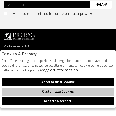
INVIA
Ho letto ed accettato le condizioni sulla privacy.
Via Nazionale 183
64026 Roseto Degli Abruzzi
Cookies & Privacy
085 8936219
Per offrire una migliore esperienza di navigazione questo sito si avvale di
info@bigbagshoponline.it
cookie di profilazione. Scegli se accettare o meno tali cookie come descritto
follow us
Maggiori Informazioni
nella pagina cookie policy.
2026 BigBag - P.iva : 00916940679 Powered by
Atelier
società
gruppo
Accetta tutti i cookie
Zucchetti
Customizza Cookies
Accetta Necessari
🍪