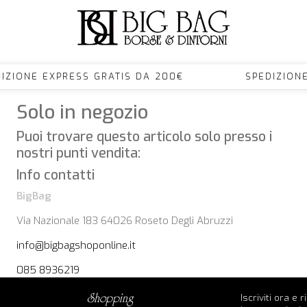
IZIONE EXPRESS GRATIS DA 200€ SPEDIZION
Solo in negozio
Puoi trovare questo articolo solo presso i
nostri punti vendita:
Info contatti
BigBag
Via Nazionale 183 64026 Roseto Degli Abruzzi
info@bigbagshoponline.it
085 8936219
Iscriviti ora e 
shopping