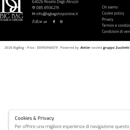
64026 Roseto Degli Abruzzi
Chi siamo
085 8936219
Cookie policy
info@bigbagshoponline.it
Privacy
follow us
Termini e condizi
Condizioni di ven
2026 BigBag - P.iva : 00916940679 Powered by
Atelier
società
gruppo Zucchetti
Cookies & Privacy
Per offrire una migliore esperienza di navigazione questo s