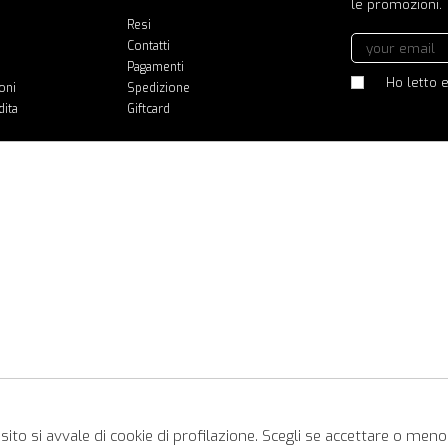
le promozioni.
Resi
Contatti
Pagamenti
Ho letto e
oni
Spedizione
dita
Giftcard
ito si avvale di cookie di profilazione. Scegli se accettare o meno