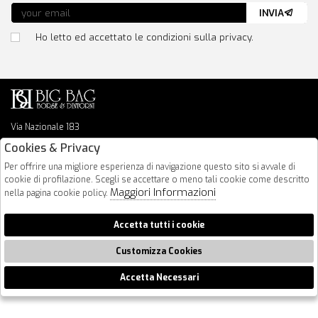
INVIA
Ho letto ed accettato le condizioni sulla privacy.
Via Nazionale 183
64026 Roseto Degli Abruzzi
Cookies & Privacy
085 8936219
Per offrire una migliore esperienza di navigazione questo sito si avvale di
info@bigbagshoponline.it
cookie di profilazione. Scegli se accettare o meno tali cookie come descritto
follow us
Maggiori Informazioni
nella pagina cookie policy.
2026 BigBag - P.iva : 00916940679 Powered by
Atelier
società
gruppo
Accetta tutti i cookie
Zucchetti
Customizza Cookies
Accetta Necessari
🍪