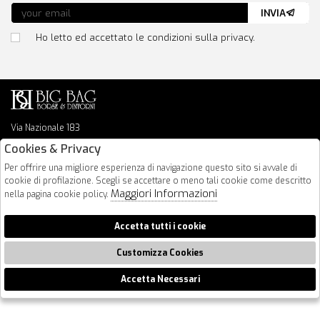
INVIA
Ho letto ed accettato le condizioni sulla privacy.
Via Nazionale 183
64026 Roseto Degli Abruzzi
Cookies & Privacy
085 8936219
Per offrire una migliore esperienza di navigazione questo sito si avvale di
info@bigbagshoponline.it
cookie di profilazione. Scegli se accettare o meno tali cookie come descritto
follow us
Maggiori Informazioni
nella pagina cookie policy.
2026 BigBag - P.iva : 00916940679 Powered by
Atelier
società
gruppo
Accetta tutti i cookie
Zucchetti
Customizza Cookies
Accetta Necessari
🍪