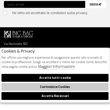
INVIA
Ho letto ed accettato le condizioni sulla privacy.
Via Nazionale 183
64026 Roseto Degli Abruzzi
Cookies & Privacy
085 8936219
Per offrire una migliore esperienza di navigazione questo sito si avvale di
info@bigbagshoponline.it
cookie di profilazione. Scegli se accettare o meno tali cookie come descritto
follow us
Maggiori Informazioni
nella pagina cookie policy.
2026 BigBag - P.iva : 00916940679 Powered by
Atelier
società
gruppo
Accetta tutti i cookie
Zucchetti
Customizza Cookies
Accetta Necessari
🍪