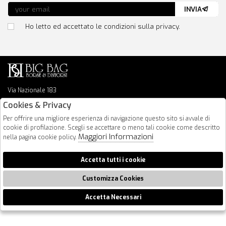
INVIA
Ho letto ed accettato le condizioni sulla privacy.
Via Nazionale 183
64026 Roseto Degli Abruzzi
Cookies & Privacy
085 8936219
Per offrire una migliore esperienza di navigazione questo sito si avvale di
info@bigbagshoponline.it
cookie di profilazione. Scegli se accettare o meno tali cookie come descritto
follow us
Maggiori Informazioni
nella pagina cookie policy.
2026 BigBag - P.iva : 00916940679 Powered by
Atelier
società
gruppo
Accetta tutti i cookie
Zucchetti
Customizza Cookies
Accetta Necessari
🍪