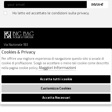
INVIA
Ho letto ed accettato le condizioni sulla privacy.
Via Nazionale 183
64026 Roseto Degli Abruzzi
Cookies & Privacy
085 8936219
Per offrire una migliore esperienza di navigazione questo sito si avvale di
info@bigbagshoponline.it
cookie di profilazione. Scegli se accettare o meno tali cookie come descritto
follow us
Maggiori Informazioni
nella pagina cookie policy.
2026 BigBag - P.iva : 00916940679 Powered by
Atelier
società
gruppo
Accetta tutti i cookie
Zucchetti
Customizza Cookies
Accetta Necessari
🍪