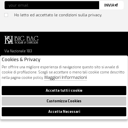
INVIA
Ho letto ed accettato le condizioni sulla privacy.
Via Nazionale 183
64026 Roseto Degli Abruzzi
Cookies & Privacy
085 8936219
Per offrire una migliore esperienza di navigazione questo sito si avvale di
info@bigbagshoponline.it
cookie di profilazione. Scegli se accettare o meno tali cookie come descritto
follow us
Maggiori Informazioni
nella pagina cookie policy.
2026 BigBag - P.iva : 00916940679 Powered by
Atelier
società
gruppo
Accetta tutti i cookie
Zucchetti
Customizza Cookies
Accetta Necessari
🍪