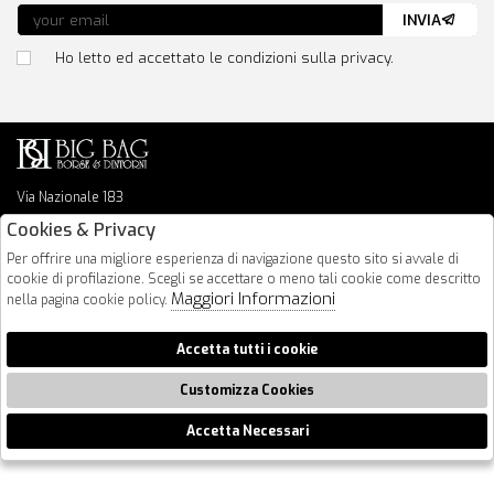
INVIA
Ho letto ed accettato le condizioni sulla privacy.
Via Nazionale 183
64026 Roseto Degli Abruzzi
Cookies & Privacy
085 8936219
Per offrire una migliore esperienza di navigazione questo sito si avvale di
info@bigbagshoponline.it
cookie di profilazione. Scegli se accettare o meno tali cookie come descritto
follow us
Maggiori Informazioni
nella pagina cookie policy.
2026 BigBag - P.iva : 00916940679 Powered by
Atelier
società
gruppo
Accetta tutti i cookie
Zucchetti
Customizza Cookies
Accetta Necessari
🍪