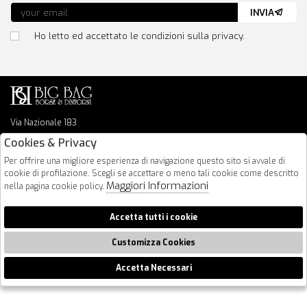
INVIA
Ho letto ed accettato le condizioni sulla privacy.
Via Nazionale 183
64026 Roseto Degli Abruzzi
Cookies & Privacy
085 8936219
Per offrire una migliore esperienza di navigazione questo sito si avvale di
info@bigbagshoponline.it
cookie di profilazione. Scegli se accettare o meno tali cookie come descritto
follow us
Maggiori Informazioni
nella pagina cookie policy.
2026 BigBag - P.iva : 00916940679 Powered by
Atelier
società
gruppo
Accetta tutti i cookie
Zucchetti
Customizza Cookies
Accetta Necessari
🍪