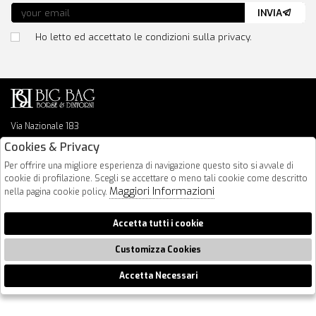
INVIA
Ho letto ed accettato le condizioni sulla privacy.
Via Nazionale 183
64026 Roseto Degli Abruzzi
Cookies & Privacy
085 8936219
Per offrire una migliore esperienza di navigazione questo sito si avvale di
info@bigbagshoponline.it
cookie di profilazione. Scegli se accettare o meno tali cookie come descritto
follow us
Maggiori Informazioni
nella pagina cookie policy.
2026 BigBag - P.iva : 00916940679 Powered by
Atelier
società
gruppo
Accetta tutti i cookie
Zucchetti
Customizza Cookies
Accetta Necessari
🍪