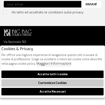
INVIA
Ho letto ed accettato le condizioni sulla privacy.
Via Nazionale 183
64026 Roseto Degli Abruzzi
Cookies & Privacy
085 8936219
Per offrire una migliore esperienza di navigazione questo sito si avvale di
info@bigbagshoponline.it
cookie di profilazione. Scegli se accettare o meno tali cookie come descritto
follow us
Maggiori Informazioni
nella pagina cookie policy.
2026 BigBag - P.iva : 00916940679 Powered by
Atelier
società
gruppo
Accetta tutti i cookie
Zucchetti
Customizza Cookies
Accetta Necessari
🍪