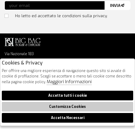
INVIA
Ho letto ed accettato le condizioni sulla privacy.
Via Nazionale 183
64026 Roseto Degli Abruzzi
Cookies & Privacy
085 8936219
Per offrire una migliore esperienza di navigazione questo sito si avvale di
info@bigbagshoponline.it
cookie di profilazione. Scegli se accettare o meno tali cookie come descritto
follow us
Maggiori Informazioni
nella pagina cookie policy.
2026 BigBag - P.iva : 00916940679 Powered by
Atelier
società
gruppo
Accetta tutti i cookie
Zucchetti
Customizza Cookies
Accetta Necessari
🍪