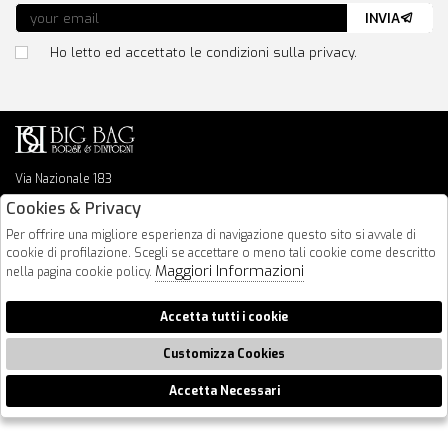
INVIA
Ho letto ed accettato le condizioni sulla privacy.
Via Nazionale 183
64026 Roseto Degli Abruzzi
Cookies & Privacy
085 8936219
Per offrire una migliore esperienza di navigazione questo sito si avvale di
info@bigbagshoponline.it
cookie di profilazione. Scegli se accettare o meno tali cookie come descritto
follow us
Maggiori Informazioni
nella pagina cookie policy.
2026 BigBag - P.iva : 00916940679 Powered by
Atelier
società
gruppo
Accetta tutti i cookie
Zucchetti
Customizza Cookies
Accetta Necessari
🍪