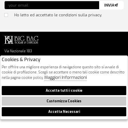
INVIA
Ho letto ed accettato le condizioni sulla privacy.
Via Nazionale 183
64026 Roseto Degli Abruzzi
Cookies & Privacy
085 8936219
Per offrire una migliore esperienza di navigazione questo sito si avvale di
info@bigbagshoponline.it
cookie di profilazione. Scegli se accettare o meno tali cookie come descritto
follow us
Maggiori Informazioni
nella pagina cookie policy.
2026 BigBag - P.iva : 00916940679 Powered by
Atelier
società
gruppo
Accetta tutti i cookie
Zucchetti
Customizza Cookies
Accetta Necessari
🍪