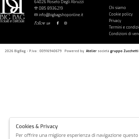
64026 Roseto Degli Abruzzi
Chi siamo
085 8936219
Cookie policy
info@bigbagshoponline.it
Privacy
follow us
Termini e condizi
Condizioni di ven
2026 BigBag - P.iva : 00916940679 Powered by
Atelier
società
gruppo Zucchetti
Cookies & Privacy
Per offrire una migliore esperienza di navigazione questo s