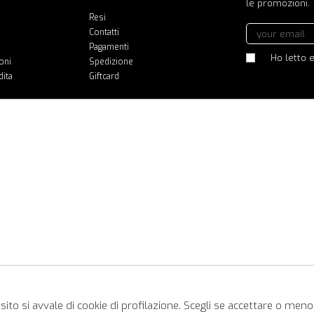
le promozioni.
Resi
Contatti
Pagamenti
Ho letto e
oni
Spedizione
dita
Giftcard
ito si avvale di cookie di profilazione. Scegli se accettare o meno