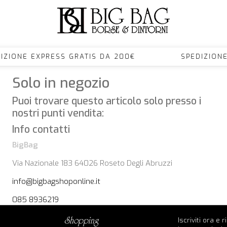
IZIONE EXPRESS GRATIS DA 200€ SPEDIZION
Solo in negozio
Puoi trovare questo articolo solo presso i
nostri punti vendita:
Info contatti
BigBag
Via Nazionale 183 64026 Roseto Degli Abruzzi
info@bigbagshoponline.it
085 8936219
Iscriviti ora e 
shopping