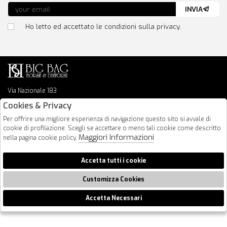
INVIA
Ho letto ed accettato le condizioni sulla privacy.
Via Nazionale 183
64026 Roseto Degli Abruzzi
Cookies & Privacy
085 8936219
Per offrire una migliore esperienza di navigazione questo sito si avvale di
info@bigbagshoponline.it
cookie di profilazione. Scegli se accettare o meno tali cookie come descritto
follow us
Maggiori Informazioni
nella pagina cookie policy.
2026 BigBag - P.iva : 00916940679 Powered by
Atelier
società
gruppo
Accetta tutti i cookie
Zucchetti
Customizza Cookies
Accetta Necessari
🍪