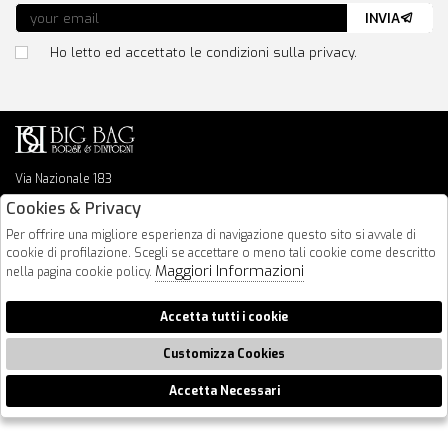
INVIA
Ho letto ed accettato le condizioni sulla privacy.
Via Nazionale 183
64026 Roseto Degli Abruzzi
Cookies & Privacy
085 8936219
Per offrire una migliore esperienza di navigazione questo sito si avvale di
info@bigbagshoponline.it
cookie di profilazione. Scegli se accettare o meno tali cookie come descritto
follow us
Maggiori Informazioni
nella pagina cookie policy.
2026 BigBag - P.iva : 00916940679 Powered by
Atelier
società
gruppo
Accetta tutti i cookie
Zucchetti
Customizza Cookies
Accetta Necessari
🍪